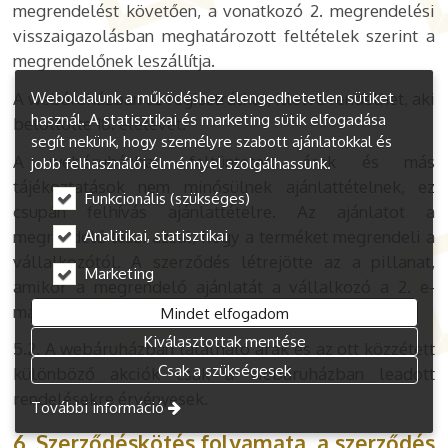
megrendelést követően, a vonatkozó 2. megrendelési
visszaigazolásban meghatározott feltételek szerint a
megrendelőnek leszállítja.
Weboldalunk a működéshez elengedhetetlen sütiket
A webáruházban az regisztrálhat, illetve rendelhet, aki
használ. A statisztikai és marketing sütik elfogadása
betöltötte 18. életévét.
segít nekünk, hogy személyre szabott ajánlatokkal és
A webáruházban feltüntetett árak és más
jobb felhasználói élménnyel szolgálhassunk.
tájékoztatások nem minősülnek ajánlattételnek, ez
Funkcionális (szükséges)
csupán felhívás ajánlattételre. Az ajánlatot a
Analitikai, statisztikai
megrendelő teszi azzal, hogy a terméket megrendeli a
vállalkozótól. A szerződés létrejötte az a pillanat,
Marketing
amikor a megrendelő ajánlatát a vállalkozó a 2. e-
mailben visszaigazolja.
Mindet elfogadom
Kiválasztottak mentése
5.2. A webáruházban található árak és az ott közzétett
Csak a szükségesek
különböző akciók csak a webáruházban leadott
rendelésekre érvényesek.
További információ
6. Szerződéskötés folyamata, a szerződés