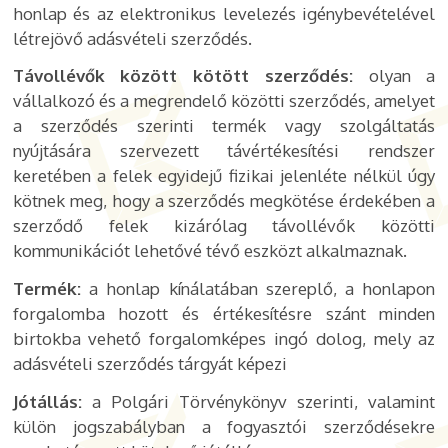
honlap és az elektronikus levelezés igénybevételével
létrejövő adásvételi szerződés.
Távollévők között kötött szerződés:
olyan a
vállalkozó és a megrendelő közötti szerződés, amelyet
a szerződés szerinti termék vagy szolgáltatás
nyújtására szervezett távértékesítési rendszer
keretében a felek egyidejű fizikai jelenléte nélkül úgy
kötnek meg, hogy a szerződés megkötése érdekében a
szerződő felek kizárólag távollévők közötti
kommunikációt lehetővé tévő eszközt alkalmaznak.
Termék:
a honlap kínálatában szereplő, a honlapon
forgalomba hozott és értékesítésre szánt minden
birtokba vehető forgalomképes ingó dolog, mely az
adásvételi szerződés tárgyát képezi
Jótállás:
a Polgári Törvénykönyv szerinti, valamint
külön jogszabályban a fogyasztói szerződésekre