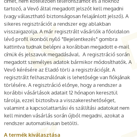
címet, nem kötelezően telefonszámot és a fiókhoz
tartozó, a Vevő által megadott jelszót kell megadni
(vagy választható biztonságosan felajánlott jelszó). A
sikeres regisztrációt a rendszer egy ablakban
visszaigazolja. A már regisztrált vásárlók a főoldalon
lévő profil ikonból nyíló
"Bejelentkezés" gombra
kattintva tudnak belépni a korábban megadott e-mail
címük és jelszavuk megadásával. A regisztráció során
megadott személyes adatok bármikor módosíthatók. A
Vevő kérésére az Eladó törli a regisztrációját. A
regisztrált felhasználónak is lehetősége van fiókjának
törlésére. A regisztráció előnye, hogy a rendszer a
korábbi vásárlások adatait 12 hónapon keresztül
tárolja, ezzel biztosítva a visszakereshetőséget,
valamint a kapcsolattartási és szállítási adatokat nem
kell minden vásárlás során újból megadni, azokat a
rendszer automatikusan betölti.
A termék kiválasztása