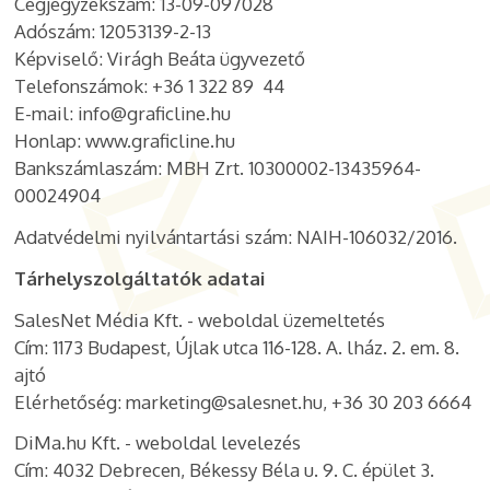
Cégjegyzékszám: 13-09-097028
Adószám: 12053139-2-13
Képviselő: Virágh Beáta ügyvezető
Telefonszámok: +36 1 322 89 44
E-mail: info@graficline.hu
Honlap: www.graficline.hu
Bankszámlaszám: MBH Zrt.
10300002-13435964-
00024904
Adatvédelmi nyilvántartási szám: NAIH-106032/2016.
Tárhelyszolgáltatók adatai
SalesNet Média Kft. - weboldal üzemeltetés
Cím: 1173 Budapest, Újlak utca 116-128. A. lház. 2. em. 8.
ajtó
Elérhetőség: marketing@salesnet.hu, +36 30 203 6664
DiMa.hu Kft. - weboldal levelezés
Cím: 4032 Debrecen, Békessy Béla u. 9. C. épület 3.