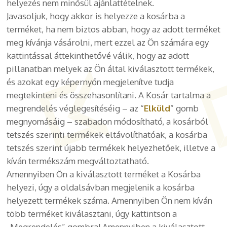
helyezés nem minősül ajánlattételnek.
Javasoljuk, hogy akkor is helyezze a kosárba a
terméket, ha nem biztos abban, hogy az adott terméket
meg kívánja vásárolni, mert ezzel az Ön számára egy
kattintással áttekinthetővé válik, hogy az adott
pillanatban melyek az Ön által kiválasztott termékek,
és azokat egy képernyőn megjelenítve tudja
megtekinteni és összehasonlítani. A Kosár tartalma a
megrendelés véglegesítéséig – az “
Elküld
” gomb
megnyomásáig – szabadon módosítható, a kosárból
tetszés szerinti termékek eltávolíthatóak, a kosárba
tetszés szerint újabb termékek helyezhetőek, illetve a
kíván termékszám megváltoztatható.
Amennyiben Ön a kiválasztott terméket a Kosárba
helyezi, úgy a oldalsávban megjelenik a kosárba
helyezett termékek száma. Amennyiben Ön nem kíván
több terméket kiválasztani, úgy kattintson a
„Megrendelés” gombra! Amennyiben a kiválasztott