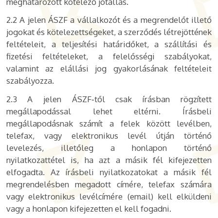
meghatározott kötelező jótállás.
2.2 A jelen ÁSZF a vállalkozót és a megrendelőt illető
jogokat és kötelezettségeket, a szerződés létrejöttének
feltételeit, a teljesítési határidőket, a szállítási és
fizetési feltételeket, a felelősségi szabályokat,
valamint az elállási jog gyakorlásának feltételeit
szabályozza.
2.3 A jelen ÁSZF‐től csak írásban rögzített
megállapodással lehet eltérni. Írásbeli
megállapodásnak számít a felek között levélben,
telefax, vagy elektronikus levél útján történő
levelezés, illetőleg a honlapon történő
nyilatkozattétel is, ha azt a másik fél kifejezetten
elfogadta. Az írásbeli nyilatkozatokat a másik fél
megrendelésben megadott címére, telefax számára
vagy elektronikus levélcímére (email) kell elküldeni
vagy a honlapon kifejezetten el kell fogadni.