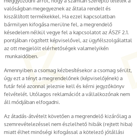
meggyőződni arról, hogy a számlán szereplő tételek a
valóságban megegyeznek az általa rendelt és
kiszállított termékekkel. Ha ezzel kapcsolatban
bármilyen kifogása merülne fel, a megrendelő
késedelem nélkül vegye fel a kapcsolatot az ÁSZF 2.1.
pontjában rögzített képviselővel, az ügyfélszolgálattal
az ott megjelölt elérhetőségek valamelyikén
munkaidőben.
Amennyiben a csomag kézbesítésekor a csomag sérült,
úgy ezt a tényt a megrendelőnek (képviselőjének) a
futár felé azonnal jeleznie kell és kérni jegyzőkönyv
felvételét. Utólagos reklamációt a vállalkozónak nem
áll módjában elfogadni.
Az átadás-átvételt követően a megrendelő kizárólag a
szemrevételezéssel nem észlelhető hibák (rejtett hiba)
miatt élhet minőségi kifogással a kötelező jótállási