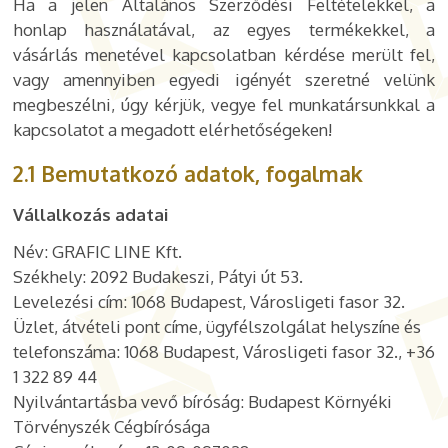
Ha a jelen Általános Szerződési Feltételekkel, a
honlap használatával, az egyes termékekkel, a
vásárlás menetével kapcsolatban kérdése merült fel,
vagy amennyiben egyedi igényét szeretné velünk
megbeszélni, úgy kérjük, vegye fel munkatársunkkal a
kapcsolatot a megadott elérhetőségeken!
2.1 Bemutatkozó adatok, fogalmak
Vállalkozás adatai
Név: GRAFIC LINE Kft.
Székhely: 2092 Budakeszi, Pátyi út 53.
Levelezési cím: 1068 Budapest, Városligeti fasor 32.
Üzlet, átvételi pont címe, ügyfélszolgálat helyszíne és
telefonszáma: 1068 Budapest, Városligeti fasor 32., +36
1 322 89 44
Nyilvántartásba vevő bíróság: Budapest Környéki
Törvényszék Cégbírósága