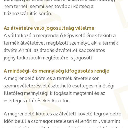
nem terheli semmilyen további költség a
házhozszállítás során.
Az átvételre való jogosultság vélelme
A vállalkozó a megrendelő képviselőjének tekinti a
termék átvételével megbízott személyt, aki a termék
átvételén túl, az átadás-átvétellel kapcsolatos
jognyilatkozatok megtételére is jogosult.
A minőségi- és mennyiség kifogásolás rendje
A megrendelő köteles a termék átvételekor
szemrevételezéssel észlelhető esetleges minőségi
illetőleg mennyiségi kifogásait megtenni és az
esetleges eltéréseket közölni.
A megrendelő köteles az átvételt követő legrövidebb
időn belül a csomagot tételesen ellenőrizni, valamint