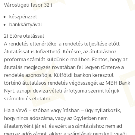
Városligeti fasor 32.)
készpénzzel
bankkártyával
2) Előre utalással
A rendelés ellenértéke, a rendelés teljesítése előtt
átutalással is kifizethető. Kérésre, az átutaláshoz
proforma számlát küldünk e-mailben. Fontos, hogy az
átutalás megjegyzés rovatában fel legyen tüntetve a
rendelés azonosítója. Külföldi bankon keresztül
történő átutalásos rendelés végösszegét az MBH Bank
Nyrt. aznapi deviza vételi árfolyama szerint kérjük
számolni és elutalni.
Ha a Vevő – szóban vagy írásban – úgy nyilatkozik,
hogy nincs adószáma, vagy az ügyletben nem
áfaalanyként jár el, és ezért a számlázáshoz nem ad
meg az adószámot, akkor a számlának nem kell vevői