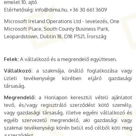
emelet 10. ajtó
Elérhetőség: info@dima.hu, +36 30 661 3609
Microsoft Ireland Operations Ltd - levelezés,
One
Microsoft Place, South County Business Park,
Leopardstown, Dublin 18, D18 P521, Írország
Felek:
A vállalkozó és a megrendelő együttesen.
Vállalkozó:
a szakmája, önálló foglalkozása vagy
üzleti tevékenysége körében eljáró gazdasági
társaság.
Megrendelő:
a Honlapon keresztül vételi ajánlatot
tevő, és/vagy regisztráló szerződést kötő személy,
vagy gazdasági társaság, illetve egyéni vállalkozó és
egyéb szervezetű megrendelő, aki gazdasági vagy
szakmai tevékenységi körén belül eső célból köti meg
a szerződést.