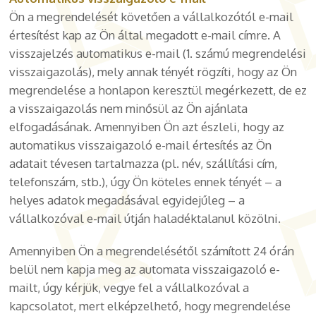
Ön a megrendelését követően a vállalkozótól e-mail
értesítést kap az Ön által megadott e-mail címre. A
visszajelzés automatikus e-mail (1. számú megrendelési
visszaigazolás), mely annak tényét rögzíti, hogy az Ön
megrendelése a honlapon keresztül megérkezett, de ez
a visszaigazolás nem minősül az Ön ajánlata
elfogadásának. Amennyiben Ön azt észleli, hogy az
automatikus visszaigazoló e-mail értesítés az Ön
adatait tévesen tartalmazza (pl. név, szállítási cím,
telefonszám, stb.), úgy Ön köteles ennek tényét – a
helyes adatok megadásával egyidejűleg – a
vállalkozóval e-mail útján haladéktalanul közölni.
Amennyiben Ön a megrendelésétől számított 24 órán
belül nem kapja meg az automata visszaigazoló e-
mailt, úgy kérjük, vegye fel a vállalkozóval a
kapcsolatot, mert elképzelhető, hogy megrendelése