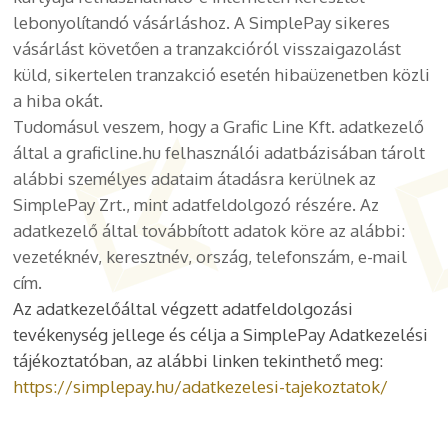
lebonyolítandó vásárláshoz. A SimplePay sikeres
vásárlást követően a tranzakcióról visszaigazolást
küld, sikertelen tranzakció esetén hibaüzenetben közli
a hiba okát.
Tudomásul veszem, hogy a Grafic Line Kft. adatkezelő
által a graficline.hu felhasználói adatbázisában tárolt
alábbi személyes adataim átadásra kerülnek az
SimplePay Zrt., mint adatfeldolgozó részére. Az
adatkezelő által továbbított adatok köre az alábbi:
vezetéknév, keresztnév, ország, telefonszám, e-mail
cím.
Az adatkezelőáltal végzett adatfeldolgozási
tevékenység jellege és célja a SimplePay Adatkezelési
tájékoztatóban, az alábbi linken tekinthető meg:
https://simplepay.hu/adatkezelesi-tajekoztatok/