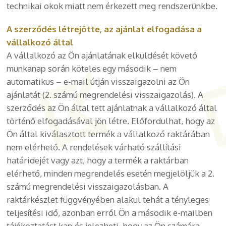
technikai okok miatt nem érkezett meg rendszerünkbe.
A szerződés létrejötte, az ajánlat elfogadása a
vállalkozó által
A vállalkozó az Ön ajánlatának elküldését követő
munkanap során köteles egy második – nem
automatikus – e-mail útján visszaigazolni az Ön
ajánlatát (2. számú megrendelési visszaigazolás). A
szerződés az Ön által tett ajánlatnak a vállalkozó által
történő elfogadásával jön létre. Előfordulhat, hogy az
Ön által kiválasztott termék a vállalkozó raktárában
nem elérhető. A rendelések várható szállítási
határidejét vagy azt, hogy a termék a raktárban
elérhető, minden megrendelés esetén megjelöljük a 2.
számú megrendelési visszaigazolásban. A
raktárkészlet függvényében alakul tehát a tényleges
teljesítési idő, azonban erről Ön a második e-mailben
tájékoztatást kap és jelezheti, hogy az Ön számára