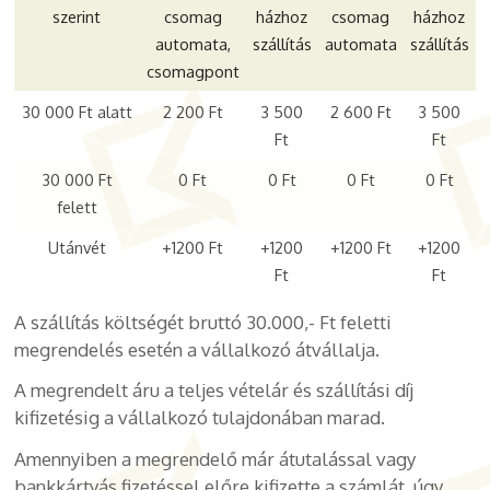
szerint
csomag
házhoz
csomag
házhoz
automata,
szállítás
automata
szállítás
csomagpont
30 000 Ft alatt
2 200 Ft
3 500
2 600 Ft
3 500
Ft
Ft
30 000 Ft
0 Ft
0 Ft
0 Ft
0 Ft
felett
Utánvét
+1200 Ft
+
12
00
+
12
00 Ft
+
12
00
Ft
Ft
A szállítás költségét bruttó 30.000,- Ft feletti
megrendelés esetén a vállalkozó átvállalja.
A megrendelt áru a teljes vételár és szállítási díj
kifizetésig a vállalkozó tulajdonában marad.
Amennyiben a megrendelő már átutalással vagy
bankkártyás fizetéssel előre kifizette a számlát, úgy