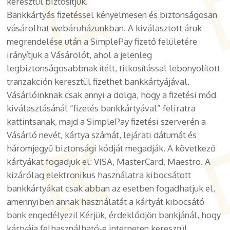
keresztül biztosítjuk.
Bankkártyás fizetéssel kényelmesen és biztonságosan
vásárolhat webáruházunkban. A kiválasztott áruk
megrendelése után a SimplePay fizető felületére
irányítjuk a Vásárolót, ahol a jelenleg
legbiztonságosabbnak ítélt, titkosítással lebonyolított
tranzakción keresztül fizethet bankkártyájával.
Vásárlóinknak csak annyi a dolga, hogy a fizetési mód
kiválasztásánál “fizetés bankkártyával” feliratra
kattintsanak, majd a SimplePay fizetési szerverén a
Vásárló nevét, kártya számát, lejárati dátumát és
háromjegyű biztonsági kódját megadják. A következő
kártyákat fogadjuk el: VISA, MasterCard, Maestro. A
kizárólag elektronikus használatra kibocsátott
bankkártyákat csak abban az esetben fogadhatjuk el,
amennyiben annak használatát a kártyát kibocsátó
bank engedélyezi! Kérjük, érdeklődjön bankjánál, hogy
kártyája felhasználható-e interneten keresztül