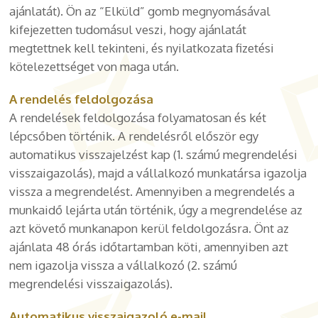
ajánlatát). Ön az “Elküld” gomb megnyomásával
kifejezetten tudomásul veszi, hogy ajánlatát
megtettnek kell tekinteni, és nyilatkozata fizetési
kötelezettséget von maga után.
A rendelés feldolgozása
A rendelések feldolgozása folyamatosan és két
lépcsőben történik. A rendelésről először egy
automatikus visszajelzést kap (1. számú megrendelési
visszaigazolás), majd a vállalkozó munkatársa igazolja
vissza a megrendelést. Amennyiben a megrendelés a
munkaidő lejárta után történik, úgy a megrendelése az
azt követő munkanapon kerül feldolgozásra. Önt az
ajánlata 48 órás időtartamban köti, amennyiben azt
nem igazolja vissza a vállalkozó (2. számú
megrendelési visszaigazolás).
Automatikus visszaigazoló e-mail