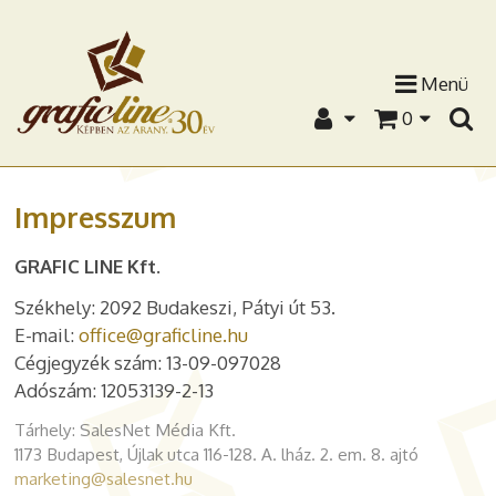
Menü
0
Impresszum
GRAFIC LINE Kft.
Székhely: 2092 Budakeszi, Pátyi út 53.
E-mail:
office@graficline.hu
Cégjegyzék szám: 13-09-097028
Adószám: 12053139-2-13
Tárhely: SalesNet Média Kft.
1173 Budapest, Újlak utca 116-128. A. lház. 2. em. 8. ajtó
marketing@salesnet.hu