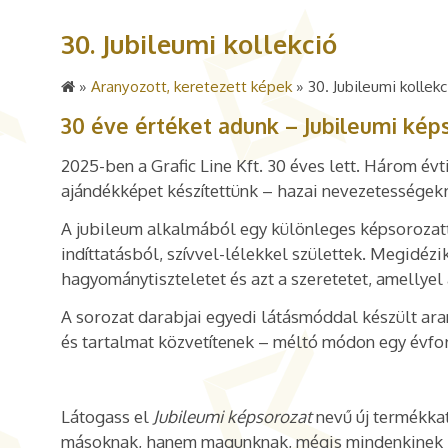
30. Jubileumi kollekció
»
Aranyozott, keretezett képek
»
30. Jubileumi kollekc
30 éve értéket adunk – Jubileumi képs
2025-ben a Grafic Line Kft. 30 éves lett. Három év
ajándékképet készítettünk – hazai nevezetességekr
A jubileum alkalmából egy különleges képsorozat
indíttatásból, szívvel-lélekkel születtek. Megidézi
hagyománytiszteletet és azt a szeretetet, amellye
A sorozat darabjai egyedi látásmóddal készült ar
és tartalmat közvetítenek – méltó módon egy évfo
Látogass el
Jubileumi képsorozat
nevű új termékkat
másoknak, hanem magunknak, mégis mindenkinek k