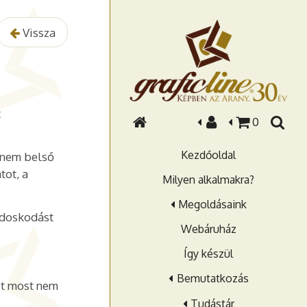
Vissza
t
0
Kezdőoldal
anem belső
tot, a
Milyen alkalmakra?
Megoldásaink
ndoskodást
Webáruház
Így készül
Bemutatkozás
et most nem
Tudástár