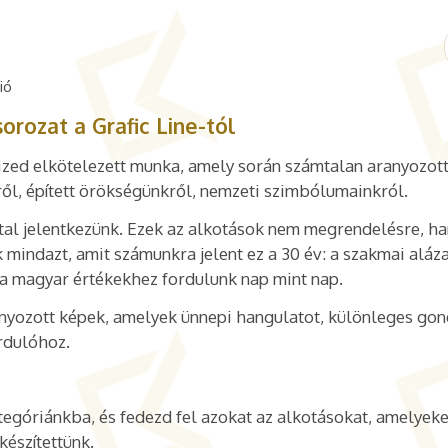
ió
orozat a Grafic Line-tól
tized elkötelezett munka, amely során számtalan aranyozot
ől, épített örökségünkről, nemzeti szimbólumainkról.
tal jelentkezünk. Ezek az alkotások nem megrendelésre, h
k mindazt, amit számunkra jelent ez a 30 év: a szakmai aláza
l a magyar értékekhez fordulunk nap mint nap.
anyozott képek, amelyek ünnepi hangulatot, különleges go
rdulóhoz.
egóriánkba, és fedezd fel azokat az alkotásokat, amelyek
észítettünk.