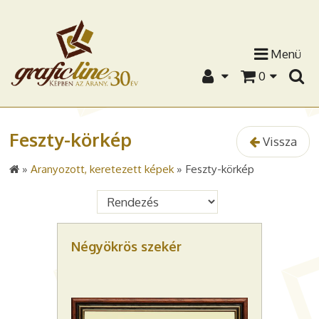
Menü
0
Feszty-körkép
Vissza
»
Aranyozott, keretezett képek
»
Feszty-körkép
Négyökrös szekér