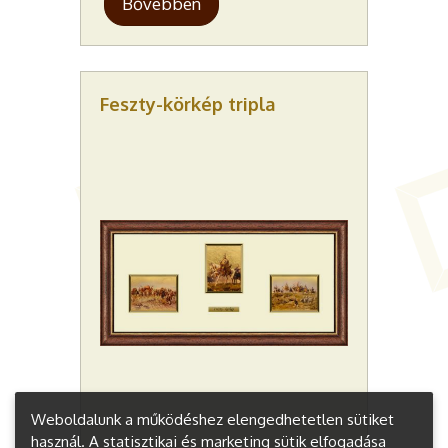
Bővebben
Feszty-körkép tripla
Weboldalunk a működéshez elengedhetetlen sütiket
használ. A statisztikai és marketing sütik elfogadása