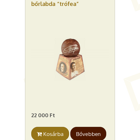
bőrlabda “trófea”
22 000 Ft
Kosárba
Bővebben