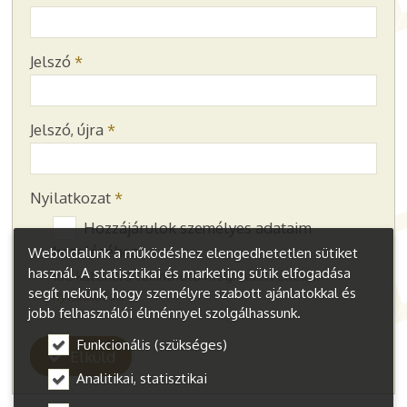
-
Jelszó
*
-
Jelszó, újra
*
-
-
Nyilatkozat
*
Hozzájárulok személyes adataim
kezeléséhez.
Weboldalunk a működéshez elengedhetetlen sütiket
használ. A statisztikai és marketing sütik elfogadása
Ide kattintva tekinthető meg:
Adatvédelmi
segít nekünk, hogy személyre szabott ajánlatokkal és
nyilatkozat
.
jobb felhasználói élménnyel szolgálhassunk.
Funkcionális (szükséges)
Elküld
Analitikai, statisztikai