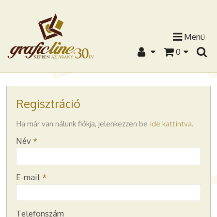
Menü
0
Regisztráció
-
Ha már van nálunk fiókja, jelenkezzen be
ide kattintva
.
Név
*
-
E-mail
*
-
Telefonszám