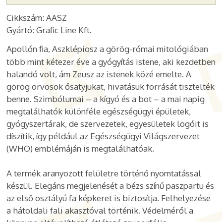
Cikkszám: AASZ
Gyártó: Grafic Line Kft.
Apollón
fia, Aszklépiosz a görög-római mitológiában
több mint kétezer éve a gyógyítás istene, aki kezdetben
halandó volt, ám
Zeusz
az
istenek
közé emelte.
A
görög orvosok ősatyjukat, hivatásuk forrását tisztelték
benne. Szimbólumai – a kígyó és a bot – a mai napig
megtalálhatók különféle egészségügyi épületek,
gyógyszertárak, de szervezetek, egyesületek logóit is
díszítik, így például az Egészségügyi Világszervezet
(WHO) emblémáján is megtalálhatóak.
A termék aranyozott felületre történő nyomtatással
készül. Elegáns megjelenését a bézs színű paszpartu és
az első osztályú fa képkeret is biztosítja. Felhelyezése
a hátoldali fali akasztóval történik. Védelméről a