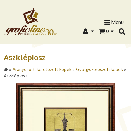
Menü
0
Aszklépiosz
»
Aranyozott, keretezett képek
»
Gyógyszerészeti képek
»
Aszklépiosz