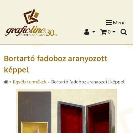
Menü
0
Bortartó fadoboz aranyozott
képpel
»
Egyéb termékek
»
Bortartó fadoboz aranyozott képpel