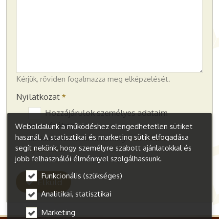
-
-
Kérjük, röviden fogalmazza meg elképzelését.
Nyilatkozat
*
Hozzájárulok személyes adataim
kezeléséhez.
Weboldalunk a működéshez elengedhetetlen sütiket
használ. A statisztikai és marketing sütik elfogadása
Ide kattintva tekinthető meg:
Adatvédelmi
segít nekünk, hogy személyre szabott ajánlatokkal és
nyilatkozat
.
jobb felhasználói élménnyel szolgálhassunk.
Funkcionális (szükséges)
Elküld
Analitikai, statisztikai
Marketing