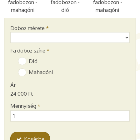
fadobozon -
fadobozon -
fadobozon -
mahagóni
dió
mahagóni
Doboz mérete
*
Fa doboz színe
*
Dió
Mahagóni
Ár
24 000 Ft
Mennyiség
*
Kosárba