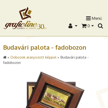
Menü
0
Budavári palota - fadobozon
»
Dobozok aranyozott képpel
»
Budavári palota -
fadobozon