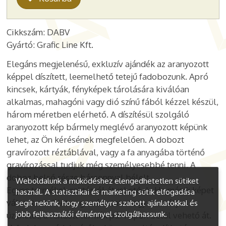
Cikkszám: DABV
Gyártó: Grafic Line Kft.
Elegáns megjelenésű, exkluzív ajándék az aranyozott
képpel díszített, leemelhető tetejű fadobozunk. Apró
kincsek, kártyák, fényképek tárolására kiválóan
alkalmas, mahagóni vagy dió színű fából kézzel készül,
három méretben elérhető. A díszítésül szolgáló
aranyozott kép bármely meglévő aranyozott képünk
lehet, az Ön kérésének megfelelően. A dobozt
gravírozott réztáblával, vagy a fa anyagába történő
gravírozással tudjuk még személyesebbé tenni. A
doboz belső része bársonnyal bélelt.
Weboldalunk a működéshez elengedhetetlen sütiket
Egyes termékek raktárról átvehetőek. Ha másik képet
használ. A statisztikai és marketing sütik elfogadása
választana, illetve gravíroztatna egy személyes
segít nekünk, hogy személyre szabott ajánlatokkal és
jobb felhasználói élménnyel szolgálhassunk.
üzenetet, a rendelt termék pár napon belül vehető át.