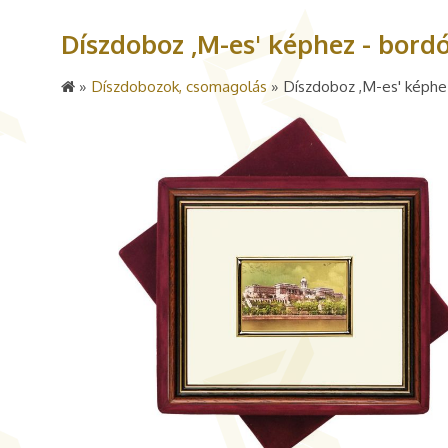
Díszdoboz ,M-es' képhez - bord
»
Díszdobozok, csomagolás
»
Díszdoboz ,M-es' képhez