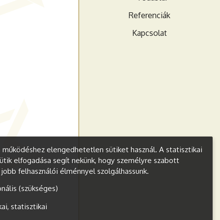
Referenciák
Kapcsolat
működéshez elengedhetetlen sütiket használ. A statisztikai
ütik elfogadása segít nekünk, hogy személyre szabott
s jobb felhasználói élménnyel szolgálhassunk.
onális (szükséges)
kai, statisztikai