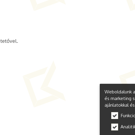
tetővel.
Weboldalunk a 
és marketing s
ajánlatokkal é
Funkci
Analiti