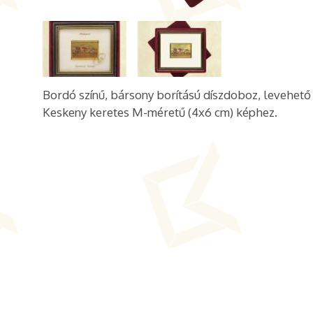
Bordó
színű, bársony borítású díszdoboz, levehető 
Keskeny keretes M-méretű (4x6 cm) képhez.