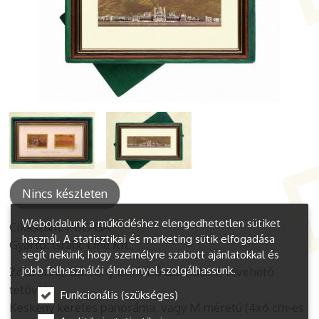
Nincs készleten
Weboldalunk a működéshez elengedhetetlen sütiket
Cikkszám: PBD GA
használ. A statisztikai és marketing sütik elfogadása
Gyártó: Grafic Line Kft.
segít nekünk, hogy személyre szabott ajánlatokkal és
jobb felhasználói élménnyel szolgálhassunk.
Zöld színű, bársony borítású díszdoboz, levehető
tetővel.
Funkcionális (szükséges)
Keskeny keretes panoráma, vagy M méretű (4x6 cm-es