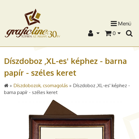
Menü
0
Díszdoboz ,XL-es' képhez - barna
papír - széles keret
»
Díszdobozok, csomagolás
»
Díszdoboz ,XL-es' képhez -
barna papír - széles keret