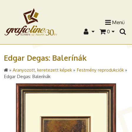
Menü
0
Edgar Degas: Balerínák
»
Aranyozott, keretezett képek
»
Festmény reprodukciók
»
Edgar Degas: Balerínák