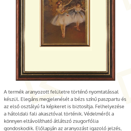
A termék aranyozott felületre történő nyomtatással
készül. Elegáns megjelenését a bézs színű paszpartu és
az első osztályú fa képkeret is biztosítja. Felhelyezése
a hátoldali fali akasztóval történik. Védelméről a
könnyen eltávolítható átlátszó zsugorfólia
gondoskodik. Előlapján az aranyozást igazoló jelzés,