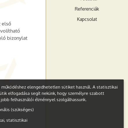
Referenciák
Kapcsolat
z első
ávolítható
oló bizonylat
működéshez elengedhetetlen sütiket használ. A statisztikai
ütik elfogadása segít nekünk, hogy személyre szabott
s jobb felhasználói élménnyel szolgálhassunk.
onális (szükséges)
kai, statisztikai