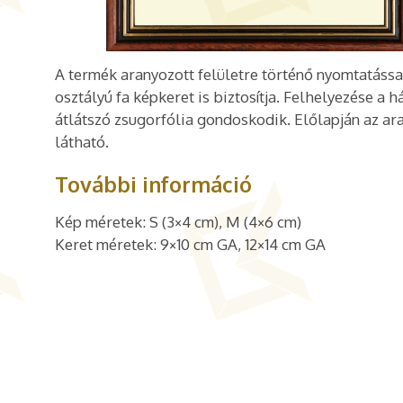
A termék aranyozott felületre történő nyomtatással
osztályú fa képkeret is biztosítja. Felhelyezése a 
átlátszó zsugorfólia gondoskodik. Előlapján az ara
látható.
További információ
Kép méretek: S (3×4 cm), M (4×6 cm)
Keret méretek: 9×10 cm GA, 12×14 cm GA