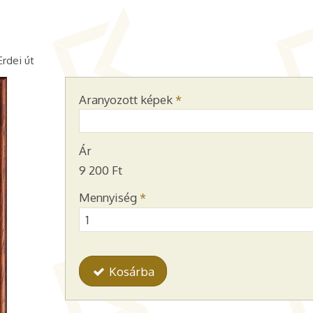
Erdei út
Aranyozott képek
*
Ár
9 200 Ft
Mennyiség
*
Kosárba