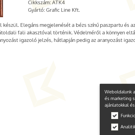
Cikkszám: ATK4
Gyártó: Grafic Line Kft.
 készül. Elegáns megjelenését a bézs színű paszpartu és a
hátoldali fali akasztóval történik. Védelméről a könnyen elt
nyozást igazoló jelzés, hátlapján pedig az aranyozást igaz
Weboldalunk a 
és marketing s
ajánlatokkal é
Funkci
Analiti