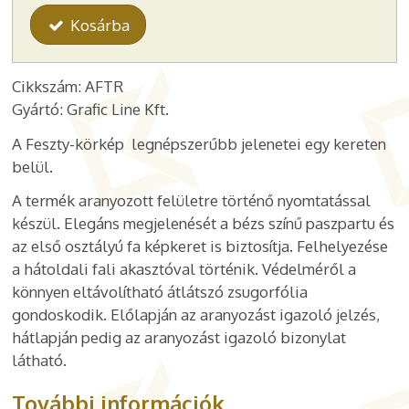
Kosárba
Cikkszám: AFTR
Gyártó: Grafic Line Kft.
A Feszty-körkép legnépszerűbb jelenetei egy kereten
belül.
A termék aranyozott felületre történő nyomtatással
készül. Elegáns megjelenését a bézs színű paszpartu és
az első osztályú fa képkeret is biztosítja. Felhelyezése
a hátoldali fali akasztóval történik. Védelméről a
könnyen eltávolítható átlátszó zsugorfólia
gondoskodik.
Előlapján az aranyozást igazoló jelzés,
hátlapján pedig az aranyozást igazoló bizonylat
látható.
További információk