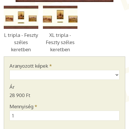
L tripla - Feszty
XL tripla -
széles
Feszty széles
keretben
keretben
Aranyozott képek
*
Ár
28 900 Ft
Mennyiség
*