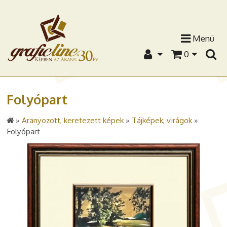
Menü
0
Folyópart
»
Aranyozott, keretezett képek
»
Tájképek, virágok
»
Folyópart