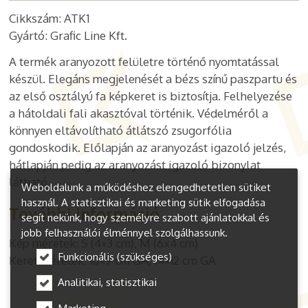
Cikkszám: ATK1
Gyártó: Grafic Line Kft.
A termék aranyozott felületre történő nyomtatással
készül. Elegáns megjelenését a bézs színű paszpartu és
az első osztályú fa képkeret is biztosítja. Felhelyezése
a hátoldali fali akasztóval történik. Védelméről a
könnyen eltávolítható átlátszó zsugorfólia
gondoskodik. Előlapján az aranyozást igazoló jelzés,
hátlapján pedig az aranyozást igazoló bizonylat
látható.
Weboldalunk a működéshez elengedhetetlen sütiket
használ. A statisztikai és marketing sütik elfogadása
További információ
segít nekünk, hogy személyre szabott ajánlatokkal és
jobb felhasználói élménnyel szolgálhassunk.
Kép méretek: S (4×3 cm), M (6x4 cm)
Funkcionális (szükséges)
Keret méretek: 10×9 cm GA, 14×12 cm GA
Analitikai, statisztikai