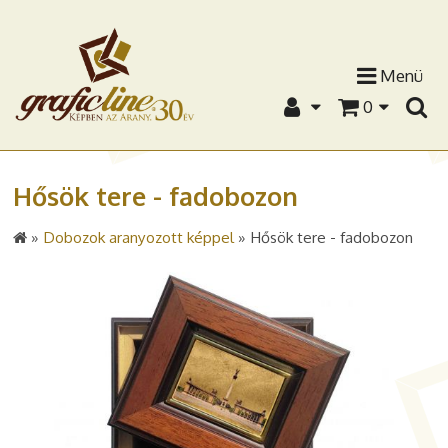
Menü
0
Hősök tere - fadobozon
»
Dobozok aranyozott képpel
»
Hősök tere - fadobozon