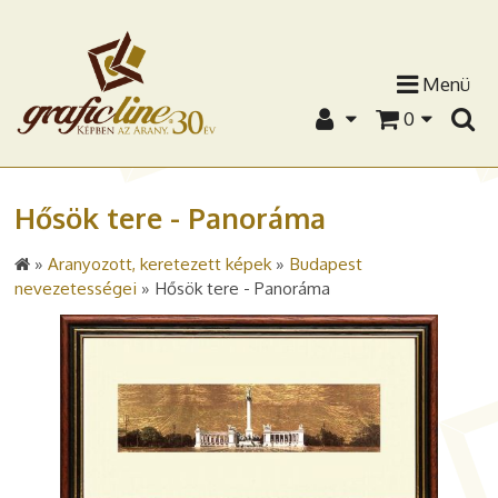
Menü
0
Hősök tere - Panoráma
»
Aranyozott, keretezett képek
»
Budapest
nevezetességei
»
Hősök tere - Panoráma