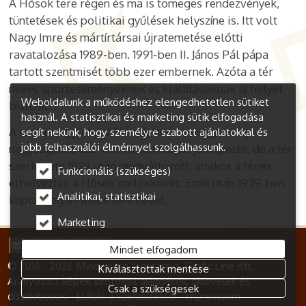
A Hősök tere régen és ma is tömeges rendezvények,
tüntetések és politikai gyűlések helyszíne is.
Itt volt
Nagy Imre és mártírtársai újratemetése előtti
ravatalozása 1989-ben. 1991-ben II. János Pál pápa
tartott szentmisét több ezer embernek. Azóta a tér
neves sporteseményeknek és kiállításoknak is helyet
Weboldalunk a működéshez elengedhetetlen sütiket
biztosít.
használ. A statisztikai és marketing sütik elfogadása
A szobor együttes a Hősök terén a magyarság
segít nekünk, hogy személyre szabott ajánlatokkal és
jobb felhasználói élménnyel szolgálhassunk.
nagyságát és ezeréves államiságát jelképezte, de a tér
szerkezete 1929 után megváltozott, amikor a téren
Funkcionális (szükséges)
elhelyezték a Hősök emlékkövét. Ezek után 1939-ben
Analitikai, statisztikai
kapta meg a Hősök tere nevet.
Marketing
Mindet elfogadom
© 2016 - 2026 Minden jog fenntartva. Grafic Line Kft.
Kiválasztottak mentése
Aranyozott képek, protokoll ajándékok, oklevelek és
Csak a szükségesek
díszdobozok.
Elállás a szerződéstől
Impresszum