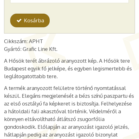
Kosárba
Cikkszám: APHT
Gyártó: Grafic Line Kft.
A Hősök terét ábrázoló aranyozott kép. A Hősök tere
Budapest egyik fő jelképe, és egyben legismertebb és
leglátogatottabb tere.
A termék aranyozott felületre történő nyomtatással
készül. Elegáns megjelenését a bézs színű paszpartu és
az első osztályú fa képkeret is biztosítja. Felhelyezése
a hátoldali fali akasztóval történik. Védelméről a
könnyen eltávolítható átlátszó zsugorfólia
gondoskodik. Előlapján az aranyozást igazoló jelzés,
hátlapján pedig az aranyozást igazoló bizonylat