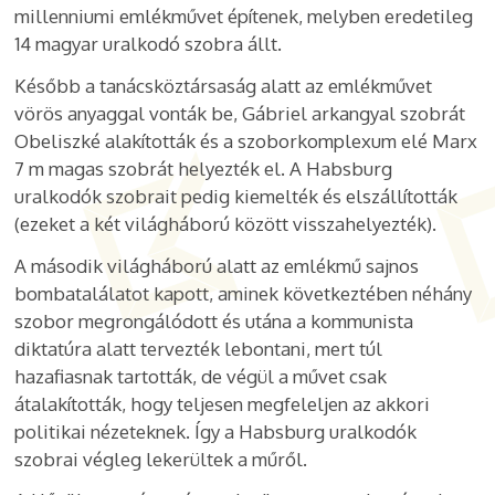
millenniumi emlékművet építenek, melyben eredetileg
14 magyar uralkodó szobra állt.
Később a tanácsköztársaság alatt az emlékművet
vörös anyaggal vonták be, Gábriel arkangyal szobrát
Obeliszké alakították és a szoborkomplexum elé Marx
7 m magas szobrát helyezték el. A Habsburg
uralkodók szobrait pedig kiemelték és elszállították
(ezeket a két világháború között visszahelyezték).
A második világháború alatt az emlékmű sajnos
bombatalálatot kapott, aminek következtében néhány
szobor megrongálódott és utána a kommunista
diktatúra alatt tervezték lebontani, mert túl
hazafiasnak tartották, de végül a művet csak
átalakították, hogy teljesen megfeleljen az akkori
politikai nézeteknek. Így a Habsburg uralkodók
szobrai végleg lekerültek a műről.