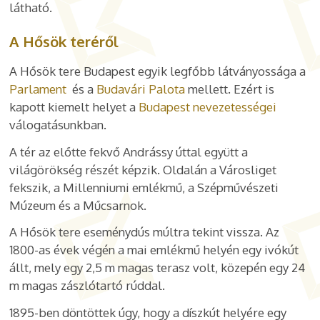
látható.
A Hősök teréről
A Hősök tere Budapest egyik legfőbb látványossága a
Parlament
és a
Budavári Palota
mellett. Ezért is
kapott kiemelt helyet a
Budapest nevezetességei
válogatásunkban.
A tér az előtte fekvő Andrássy úttal együtt a
világörökség részét képzik. Oldalán a Városliget
fekszik, a Millenniumi emlékmű, a Szépművészeti
Múzeum és a Műcsarnok.
A Hősök tere eseménydús múltra tekint vissza. Az
1800-as évek végén a mai emlékmű helyén egy ivókút
állt, mely egy 2,5 m magas terasz volt, közepén egy 24
m magas zászlótartó rúddal.
1895-ben döntöttek úgy, hogy a díszkút helyére egy