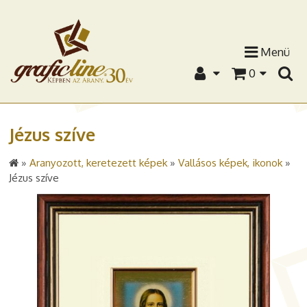
Menü
0
Jézus szíve
»
Aranyozott, keretezett képek
»
Vallásos képek, ikonok
»
Jézus szíve