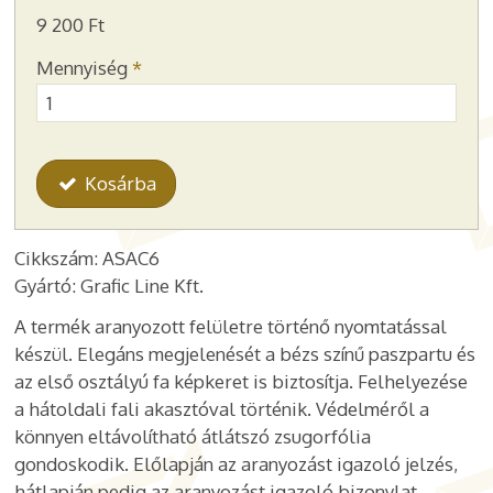
9 200 Ft
Mennyiség
*
Kosárba
Cikkszám: ASAC6
Gyártó: Grafic Line Kft.
A termék aranyozott felületre történő nyomtatással
készül. Elegáns megjelenését a bézs színű paszpartu és
az első osztályú fa képkeret is biztosítja. Felhelyezése
a hátoldali fali akasztóval történik. Védelméről a
könnyen eltávolítható átlátszó zsugorfólia
gondoskodik. Előlapján az aranyozást igazoló jelzés,
hátlapján pedig az aranyozást igazoló bizonylat