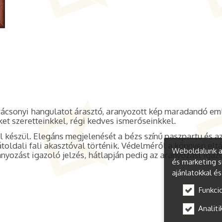
rácsonyi hangulatot árasztó, aranyozott kép maradandó emlé
et szeretteinkkel, régi kedves ismerőseinkkel
.
 készül. Elegáns megjelenését a bézs színű paszpartu és a
hátoldali fali akasztóval történik. Védelméről a könnyen elt
Weboldalunk a 
nyozást igazoló jelzés, hátlapján pedig az aranyozást igaz
és marketing s
ajánlatokkal é
Funkci
Analiti