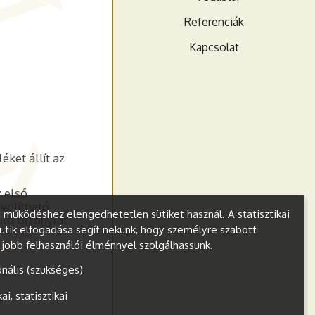
Referenciák
Kapcsolat
ket állít az
z első
ávolítható
működéshez elengedhetetlen sütiket használ. A statisztikai
oló bizonylat
ütik elfogadása segít nekünk, hogy személyre szabott
s jobb felhasználói élménnyel szolgálhassunk.
onális (szükséges)
kai, statisztikai