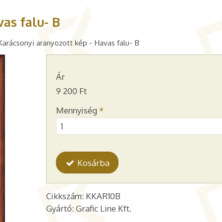
as falu- B
Karácsonyi aranyozott kép - Havas falu- B
Ár
9 200 Ft
Mennyiség
*
Kosárba
Cikkszám: KKAR10B
Gyártó: Grafic Line Kft.