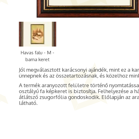
Havas falu - M -
barna keret
Jól megválasztott karácsonyi ajándék, mint ez a ka
ünnepnek és az összetartozásnak, és közelhoz
mink
A termék aranyozott felületre történő nyomtatással
osztályú fa képkeret is biztosítja. Felhelyezése a 
átlátszó zsugorfólia gondoskodik. Előlapján az ara
látható.