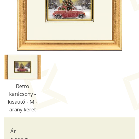
Retro
karácsony -
kisautó - M -
arany keret
Ár