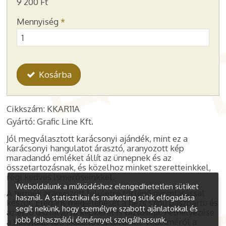
9 200 Ft
Mennyiség
*
Kosárba
Cikkszám: KKAR11A
Gyártó: Grafic Line Kft.
Jól megválasztott karácsonyi ajándék, mint ez a
karácsonyi hangulatot árasztó, aranyozott kép
maradandó emléket állít az ünnepnek és az
összetartozásnak, és közelhoz
minket szeretteinkkel,
régi kedves ismerőseinkkel
.
Weboldalunk a működéshez elengedhetetlen sütiket
A termék aranyozott felületre történő nyomtatással
használ. A statisztikai és marketing sütik elfogadása
készül. Elegáns megjelenését a bézs színű paszpartu és
segít nekünk, hogy személyre szabott ajánlatokkal és
az első osztályú fa képkeret is biztosítja. Felhelyezése
jobb felhasználói élménnyel szolgálhassunk.
a hátoldali fali akasztóval történik. Védelméről a