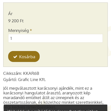
Ár
9 200 Ft
Mennyiség
*
Kosárba
Cikkszám: KKAR6B
Gyártó: Grafic Line Kft.
Jól megválasztott karácsonyi ajándék, mint ez a
karácsonyi hangulatot árasztó, aranyozott kép
maradandó emléket állít az ünnepnek és az
összetartozásnak, és közelhoz
minket szeretteinkkel,
régi kedves ismerőseinkkel
.