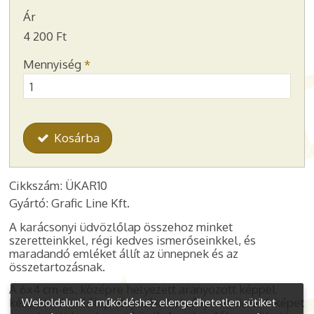
Ár
4 200 Ft
Mennyiség
*
Kosárba
Cikkszám: ÜKAR10
Gyártó: Grafic Line Kft.
A karácsonyi üdvözlőlap összehoz minket
szeretteinkkel, régi kedves ismerőseinkkel, és
maradandó emléket állít az ünnepnek és az
összetartozásnak.
A
6x4 cm-es,
középre helyezett
aranyozott képpel
Weboldalunk a működéshez elengedhetetlen sütiket
készült
üdvözlőlap alapszíne halvány mandula. A képet