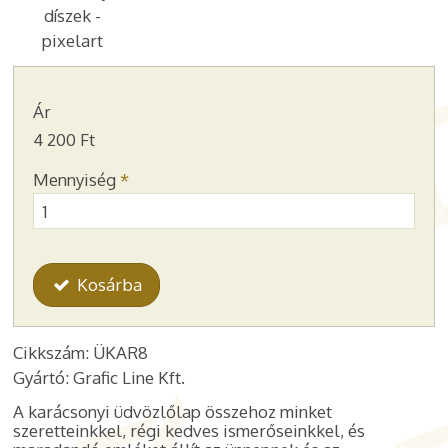
díszek -
pixelart
Ár
4 200 Ft
Mennyiség
*
Kosárba
Cikkszám: ÜKAR8
Gyártó: Grafic Line Kft.
A karácsonyi üdvözlőlap összehoz minket
szeretteinkkel, régi kedves ismerőseinkkel, és