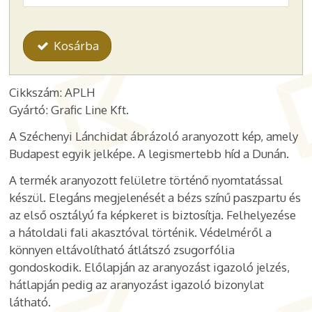
Kosárba
Cikkszám: APLH
Gyártó: Grafic Line Kft.
A Széchenyi Lánchidat ábrázoló aranyozott kép, amely
Budapest egyik jelképe. A legismertebb híd a Dunán.
A termék aranyozott felületre történő nyomtatással
készül. Elegáns megjelenését a bézs színű paszpartu és
az első osztályú fa képkeret is biztosítja. Felhelyezése
a hátoldali fali akasztóval történik. Védelméről a
könnyen eltávolítható átlátszó zsugorfólia
gondoskodik. Előlapján az aranyozást igazoló jelzés,
hátlapján pedig az aranyozást igazoló bizonylat
látható.