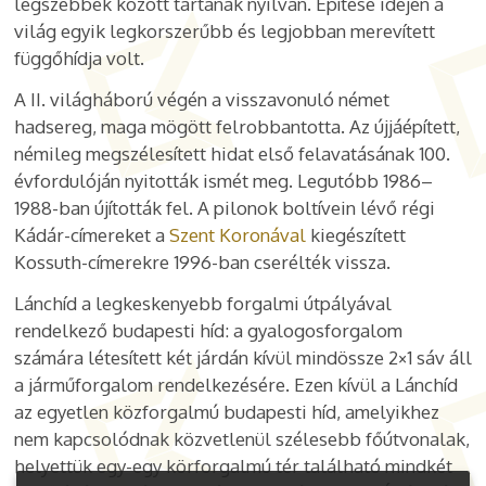
legszebbek között tartanak nyilván. Építése idején a
világ egyik legkorszerűbb és legjobban merevített
függőhídja volt.
A II. világháború végén a visszavonuló német
hadsereg, maga mögött felrobbantotta. Az újjáépített,
némileg megszélesített hidat első felavatásának 100.
évfordulóján nyitották ismét meg. Legutóbb 1986–
1988-ban újították fel. A pilonok boltívein lévő régi
Kádár-címereket a
Szent Koronával
kiegészített
Kossuth-címerekre 1996-ban cserélték vissza.
Lánchíd a legkeskenyebb forgalmi útpályával
rendelkező budapesti híd: a gyalogosforgalom
számára létesített két járdán kívül mindössze 2×1 sáv áll
a járműforgalom rendelkezésére. Ezen kívül a Lánchíd
az egyetlen közforgalmú budapesti híd, amelyikhez
nem kapcsolódnak közvetlenül szélesebb főútvonalak,
helyettük egy-egy körforgalmú tér található mindkét