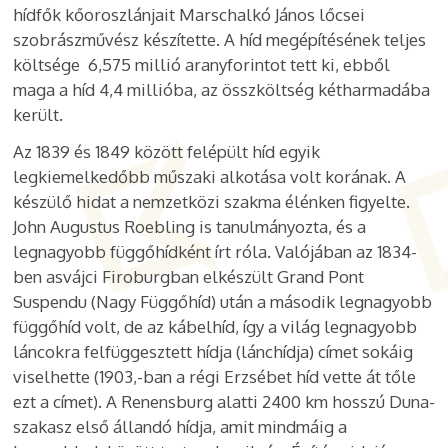
hídfők kőoroszlánjait Marschalkó János lőcsei
szobrászművész készítette. A híd megépítésének teljes
költsége 6,575 millió aranyforintot tett ki, ebből
maga a híd 4,4 millióba, az összköltség kétharmadába
került.
Az 1839 és 1849 között felépült híd egyik
legkiemelkedőbb műszaki alkotása volt korának. A
készülő hidat a nemzetközi szakma élénken figyelte.
John Augustus Roebling is tanulmányozta, és a
legnagyobb függőhídként írt róla. Valójában az 1834-
ben asvájci Firoburgban elkészült Grand Pont
Suspendu (Nagy Függőhíd) után a második legnagyobb
függőhíd volt, de az kábelhíd, így a világ legnagyobb
láncokra felfüggesztett hídja (lánchídja) címet sokáig
viselhette (1903,-ban a régi Erzsébet híd vette át tőle
ezt a címet). A Renensburg alatti 2400 km hosszú Duna-
szakasz első állandó hídja, amit mindmáig a