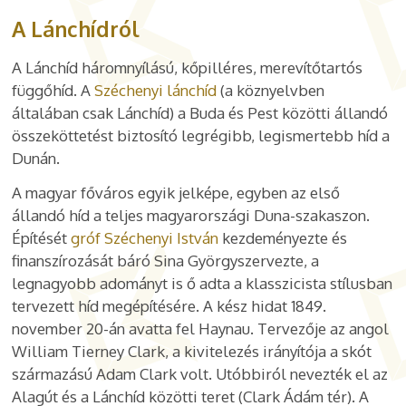
A Lánchídról
A Lánchíd háromnyílású, kőpilléres, merevítőtartós
függőhíd. A
Széchenyi lánchíd
(a köznyelvben
általában csak Lánchíd) a Buda és Pest közötti állandó
összeköttetést biztosító legrégibb, legismertebb híd a
Dunán.
A magyar főváros egyik jelképe, egyben az első
állandó híd a teljes magyarországi Duna-szakaszon.
Építését
gróf Széchenyi István
kezdeményezte és
finanszírozását báró Sina Györgyszervezte, a
legnagyobb adományt is ő adta a klasszicista stílusban
tervezett híd megépítésére. A kész hidat 1849.
november 20-án avatta fel Haynau. Tervezője az angol
William Tierney Clark, a kivitelezés irányítója a skót
származású Adam Clark volt. Utóbbiról nevezték el az
Alagút és a Lánchíd közötti teret (Clark Ádám tér). A