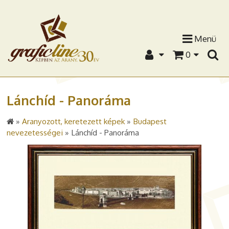
Menü
0
Lánchíd - Panoráma
»
Aranyozott, keretezett képek
»
Budapest
nevezetességei
»
Lánchíd - Panoráma