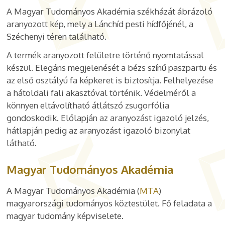
A Magyar Tudományos Akadémia székházát ábrázoló
aranyozott kép, mely a Lánchíd pesti hídfőjénél, a
Széchenyi téren található.
A termék aranyozott felületre történő nyomtatással
készül. Elegáns megjelenését a bézs színű paszpartu és
az első osztályú fa képkeret is biztosítja. Felhelyezése
a hátoldali fali akasztóval történik. Védelméről a
könnyen eltávolítható átlátszó zsugorfólia
gondoskodik. Előlapján az aranyozást igazoló jelzés,
hátlapján pedig az aranyozást igazoló bizonylat
látható.
Magyar Tudományos Akadémia
A Magyar Tudományos Akadémia (
MTA
)
magyarországi tudományos köztestület. Fő feladata a
magyar tudomány képviselete.