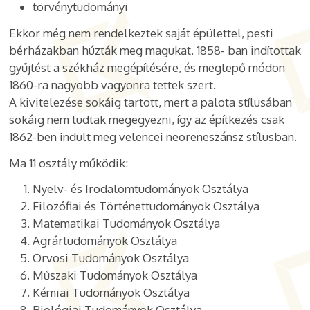
törvénytudományi
Ekkor még nem rendelkeztek saját épülettel, pesti
bérházakban húzták meg magukat. 1858- ban indítottak
gyűjtést a székház megépítésére, és meglepő módon
1860-ra nagyobb vagyonra tettek szert.
A kivitelezése sokáig tartott, mert a palota stílusában
sokáig nem tudtak megegyezni, így az építkezés csak
1862-ben indult meg velencei neoreneszánsz stílusban.
Ma 11 osztály működik:
Nyelv- és Irodalomtudományok Osztálya
Filozófiai és Történettudományok Osztálya
Matematikai Tudományok Osztálya
Agrártudományok Osztálya
Orvosi Tudományok Osztálya
Műszaki Tudományok Osztálya
Kémiai Tudományok Osztálya
Biológiai Tudományok Osztálya