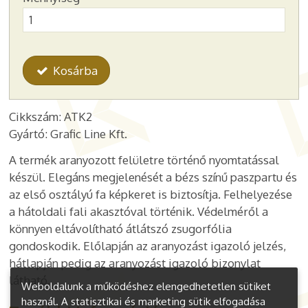
Kosárba
Cikkszám: ATK2
Gyártó: Grafic Line Kft.
A termék aranyozott felületre történő nyomtatással
készül. Elegáns megjelenését a bézs színű paszpartu és
az első osztályú fa képkeret is biztosítja. Felhelyezése
a hátoldali fali akasztóval történik. Védelméről a
könnyen eltávolítható átlátszó zsugorfólia
gondoskodik. Előlapján az aranyozást igazoló jelzés,
hátlapján pedig az aranyozást igazoló bizonylat
látható.
Weboldalunk a működéshez elengedhetetlen sütiket
használ. A statisztikai és marketing sütik elfogadása