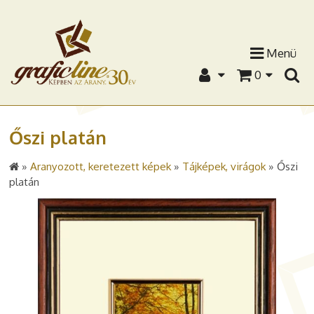
Menü
0
Őszi platán
»
Aranyozott, keretezett képek
»
Tájképek, virágok
»
Őszi
platán