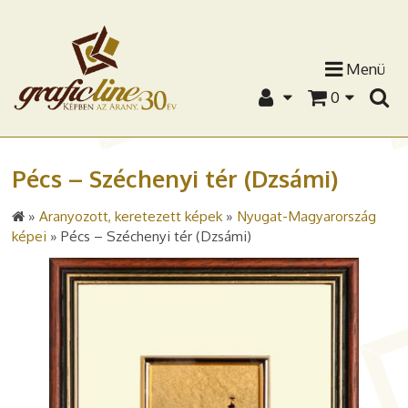
Menü
0
Pécs – Széchenyi tér (Dzsámi)
»
Aranyozott, keretezett képek
»
Nyugat-Magyarország
képei
»
Pécs – Széchenyi tér (Dzsámi)