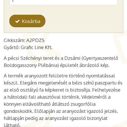
Kosárba
Cikkszám: A2PDZS
Gyártó: Grafic Line Kft.
A pécsi Széchényi teret és a Dzsámi (Gyertyaszentelő
Boldogasszony Plébánia) épületét ábrázoló kép.
A termék aranyozott felületre történő nyomtatással
készül. Elegáns megjelenését a bézs színű paszpartu és
az első osztályú fa képkeret is biztosítja. Felhelyezése
a hátoldali fali akasztóval történik. Védelméről a
könnyen eltávolítható átlátszó zsugorfólia
gondoskodik. Előlapján az aranyozást igazoló jelzés,
hátlapján pedig az aranyozást igazoló bizonylat
látható.