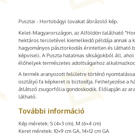
Pusztai - Hortobágyi lovakat ábrázoló kép.
Kelet-Magyarországon, az Alföldön található "Hor
hektáros területével kiemelkedő példája annak a k
hagyományos pásztorkodás érintetlen és látható b
képviseli. A Puszta hatalmas síkságokból áll, ahol a
élőhelyek természetes adottságaihoz alkalmazkod
A termék aranyozott felületre történő nyomtatással
osztályú fa képkeret is biztosítja. Felhelyezése a 
átlátszó zsugorfólia gondoskodik. Előlapján az ara
látható.
További információ
Kép méretek: S (4×3 cm), M (6×4 cm)
Keret méretek: 10×9 cm GA, 14×12 cm GA