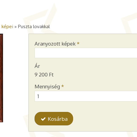
 képei
»
Puszta lovakkal
Aranyozott képek
*
Ár
9 200 Ft
Mennyiség
*
Kosárba