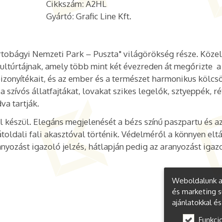
Cikkszám: A2HL
Gyártó: Grafic Line Kft.
tobágyi Nemzeti Park – Puszta" világörökség része. Köze
ultúrtájnak, amely több mint két évezreden át megőrizte a
izonyítékait, és az ember és a természet harmonikus kölcs
 szívós állatfajtákat, lovakat szikes legelők, sztyeppék, ré
va tartják.
 készül. Elegáns megjelenését a bézs színű paszpartu és a
hátoldali fali akasztóval történik. Védelméről a könnyen elt
nyozást igazoló jelzés, hátlapján pedig az aranyozást igaz
Weboldalunk a 
és marketing s
ajánlatokkal é
Funkci