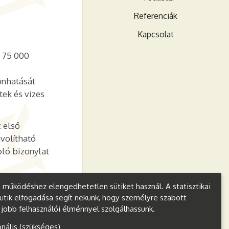
Referenciák
Kapcsolat
l 75 000
önhatását
tek és vizes
z első
ávolítható
oló bizonylat
működéshez elengedhetetlen sütiket használ. A statisztikai
ütik elfogadása segít nekünk, hogy személyre szabott
s jobb felhasználói élménnyel szolgálhassunk.
onális (szükséges)