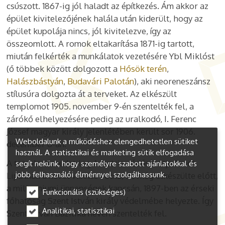
csúszott. 1867-ig jól haladt az építkezés. Ám akkor az
épület kivitelezőjének halála után kiderült, hogy az
épület kupolája nincs, jól kivitelezve, így az
összeomlott. A romok eltakarítása 1871-ig tartott,
miután felkérték a munkálatok vezetésére Ybl Miklóst
(ő többek között dolgozott a
Hősök terén
,
Halászbástyán
,
Budavári Palotán
), aki neoreneszánsz
stílusúra dolgozta át a terveket. Az elkészült
templomot 1905. november 9-én szentelték fel, a
zárókő elhelyezésére pedig az uralkodó, I. Ferenc
József magyar király jelenlétében került sor 1906.
Weboldalunk a működéshez elengedhetetlen sütiket
december 8-án.
használ. A statisztikai és marketing sütik elfogadása
A templom eredetileg Ausztria védőszentje Szent
segít nekünk, hogy személyre szabott ajánlatokkal és
jobb felhasználói élménnyel szolgálhassunk.
Lipótnak a nevét viselte volna, de még elkészülte előtt,
a millenniumi ünnepségek kapcsán, 1897-ben az érseki
Funkcionális (szükséges)
főhatóság Szent István király védelmébe helyezte. Így
Analitikai, statisztikai
Szent István Bazilika néven szentelték fel.