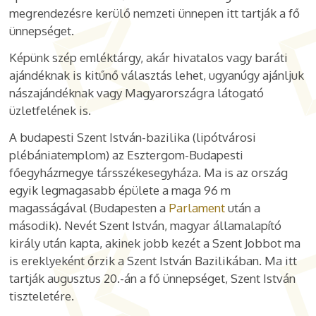
megrendezésre kerülő nemzeti ünnepen itt tartják a fő
ünnepséget.
Képünk szép emléktárgy, akár hivatalos vagy baráti
ajándéknak is kitűnő választás lehet, ugyanúgy ajánljuk
nászajándéknak vagy Magyarországra látogató
üzletfelének is.
A budapesti Szent István-bazilika (lipótvárosi
plébániatemplom) az Esztergom-Budapesti
főegyházmegye társszékesegyháza. Ma is az ország
egyik legmagasabb épülete a maga 96 m
magasságával (Budapesten a
Parlament
után a
második). Nevét Szent István, magyar államalapító
király után kapta, akinek jobb kezét a Szent Jobbot ma
is ereklyeként őrzik a Szent István Bazilikában. Ma itt
tartják augusztus 20.-án a fő ünnepséget, Szent István
tiszteletére.