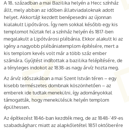
A 18. században a mai Bazilika helyén a Hecc színház
állt, mely abban az időben állatviadaloknak adott
helyet. Akkortájt kezdett benépesedni az újonnan
kialakult Lipótváros. Így nem sokkal később egy kis
templomot húztak fel a színház helyén és 1817-ben
megalakult a Lipótvárosi plébánia. Ekkor alakult ki az
igény a nagyobb plébániatemplom építésére, mert a
kis templom kevés volt már a több száz ember
számára. Gyűjtést indítottak a bazilika felépítésére, de
a tényleges indokot az 1838-as nagy árvíz hozta meg.
Az árvíz időszakában a mai Szent István téren – egy
kisebb természetes dombnak köszönhetően – az
emberek ide tudtak menekülni, így adományokkal
támogatták, hogy menekülésük helyén templom
épülhessen.
Az építkezést 1846-ban kezdték meg, de az 1848-’49-es
szabadságharc miatt az alapkőletétel 1851 októberére