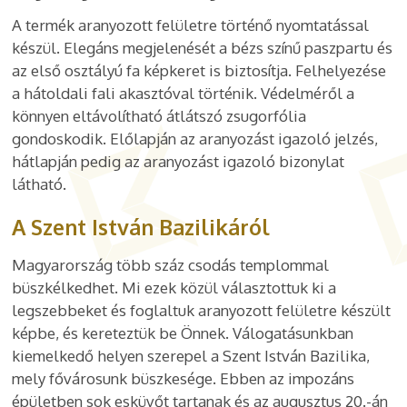
A termék aranyozott felületre történő nyomtatással
készül. Elegáns megjelenését a bézs színű paszpartu és
az első osztályú fa képkeret is biztosítja. Felhelyezése
a hátoldali fali akasztóval történik. Védelméről a
könnyen eltávolítható átlátszó zsugorfólia
gondoskodik. Előlapján az aranyozást igazoló jelzés,
hátlapján pedig az aranyozást igazoló bizonylat
látható.
A Szent István Bazilikáról
Magyarország több száz csodás templommal
büszkélkedhet. Mi ezek közül választottuk ki a
legszebbeket és foglaltuk aranyozott felületre készült
képbe, és kereteztük be Önnek. Válogatásunkban
kiemelkedő helyen szerepel a Szent István Bazilika,
mely fővárosunk büszkesége. Ebben az impozáns
épületben sok esküvőt tartanak és az augusztus 20.-án