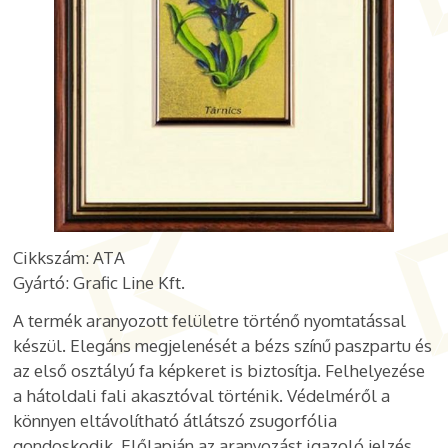
Cikkszám: ATA
Gyártó: Grafic Line Kft.
A termék aranyozott felületre történő nyomtatással
készül. Elegáns megjelenését a bézs színű paszpartu és
az első osztályú fa képkeret is biztosítja. Felhelyezése
a hátoldali fali akasztóval történik. Védelméről a
könnyen eltávolítható átlátszó zsugorfólia
gondoskodik. Előlapján az aranyozást igazoló jelzés,