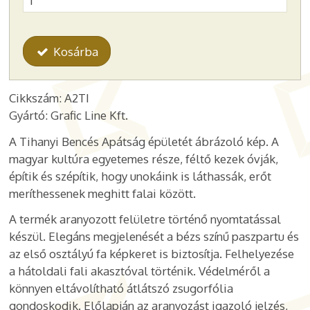
Kosárba
Cikkszám: A2TI
Gyártó: Grafic Line Kft.
A Tihanyi Bencés Apátság épületét ábrázoló kép. A
magyar kultúra egyetemes része, féltő kezek óvják,
építik és szépítik, hogy unokáink is láthassák, erőt
meríthessenek meghitt falai között.
A termék aranyozott felületre történő nyomtatással
készül. Elegáns megjelenését a bézs színű paszpartu és
az első osztályú fa képkeret is biztosítja. Felhelyezése
a hátoldali fali akasztóval történik. Védelméről a
könnyen eltávolítható átlátszó zsugorfólia
gondoskodik. Előlapján az aranyozást igazoló jelzés,