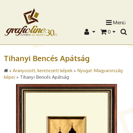
Menü
0
Tihanyi Bencés Apátság
»
Aranyozott, keretezett képek
»
Nyugat-Magyarország
képei
»
Tihanyi Bencés Apátság