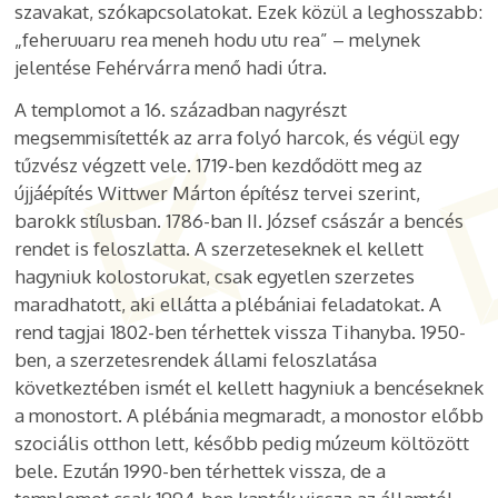
szavakat, szókapcsolatokat. Ezek közül a leghosszabb:
„feheruuaru rea meneh hodu utu rea” – melynek
jelentése Fehérvárra menő hadi útra.
A templomot a 16. században nagyrészt
megsemmisítették az arra folyó harcok, és végül egy
tűzvész végzett vele. 1719-ben kezdődött meg az
újjáépítés Wittwer Márton építész tervei szerint,
barokk stílusban. 1786-ban II. József császár a bencés
rendet is feloszlatta. A szerzeteseknek el kellett
hagyniuk kolostorukat, csak egyetlen szerzetes
maradhatott, aki ellátta a plébániai feladatokat. A
rend tagjai 1802-ben térhettek vissza Tihanyba. 1950-
ben, a szerzetesrendek állami feloszlatása
következtében ismét el kellett hagyniuk a bencéseknek
a monostort. A plébánia megmaradt, a monostor előbb
szociális otthon lett, később pedig múzeum költözött
bele. Ezután 1990-ben térhettek vissza, de a