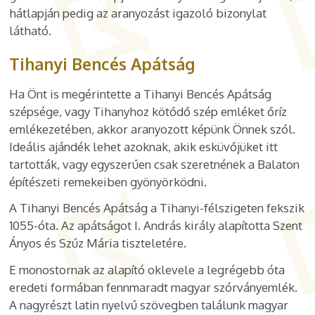
hátlapján pedig az aranyozást igazoló bizonylat
látható.
Tihanyi Bencés Apátság
Ha Önt is megérintette a Tihanyi Bencés Apátság
szépsége, vagy Tihanyhoz kötődő szép emléket őríz
emlékezetében, akkor aranyozott képünk Önnek szól.
Ideális ajándék lehet azoknak, akik esküvőjüket itt
tartották, vagy egyszerűen csak szeretnének a Balaton
építészeti remekeiben gyönyörködni.
A Tihanyi Bencés Apátság a Tihanyi-félszigeten fekszik
1055-óta. Az apátságot I. András király alapította Szent
Ányos és Szűz Mária tiszteletére.
E monostornak az alapító oklevele a legrégebb óta
eredeti formában fennmaradt magyar szórványemlék.
A nagyrészt latin nyelvű szövegben találunk magyar