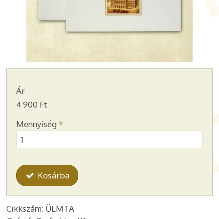
Ár
4 900 Ft
Mennyiség
*
Kosárba
Cikkszám: ÜLMTA