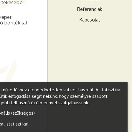
értékesebb
Referenciák
képet
Kapcsolat
tó borítékkal
működéshez elengedhetetlen sütiket használ. A statisztikai
ütik elfogadása segít nekünk, hogy személyre szabott
s jobb felhasználói élménnyel szolgálhassunk.
onális (szükséges)
kai, statisztikai