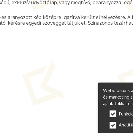
ségű, exkluzív üdvözlőlap, vagy meghívó, bearanyozza leg
es aranyozott kép középre igazítva került elhelyezésre. A 
tó, kérésre egyedi szöveggel látjuk el. Színazonos lezárha
Weboldalunk a 
és marketing s
ajánlatokkal é
Funkci
Analiti