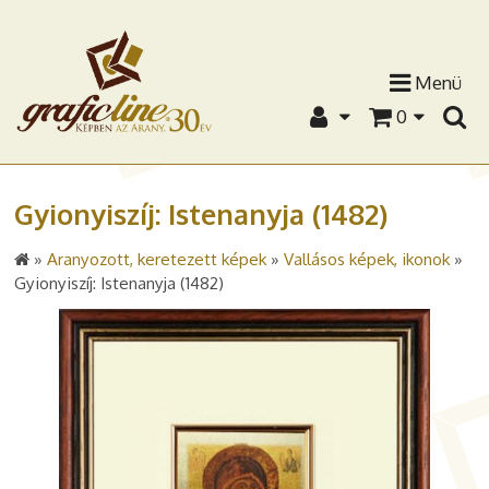
Menü
0
Gyionyiszíj: Istenanyja (1482)
»
Aranyozott, keretezett képek
»
Vallásos képek, ikonok
»
Gyionyiszíj: Istenanyja (1482)