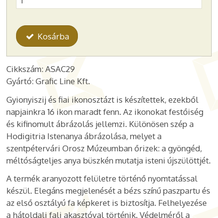
Kosárba
Cikkszám: ASAC29
Gyártó: Grafic Line Kft.
Gyionyiszij és fiai ikonosztázt is készítettek, ezekből
napjainkra 16 ikon maradt fenn. Az ikonokat festőiség
és kifinomult ábrázolás jellemzi. Különösen szép a
Hodigitria Istenanya ábrázolása, melyet a
szentpétervári Orosz Múzeumban őrizek
: a gyöngéd,
méltóságteljes anya büszkén mutatja isteni újszülöttjét.
A termék aranyozott felületre történő nyomtatással
készül. Elegáns megjelenését a bézs színű paszpartu és
az első osztályú fa képkeret is biztosítja. Felhelyezése
a hátoldali fali akasztóval történik. Védelméről a