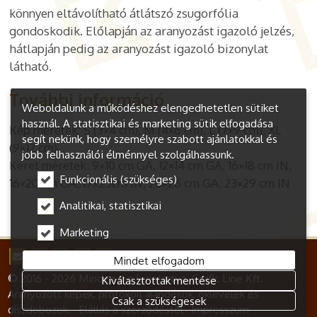
könnyen eltávolítható átlátszó zsugorfólia
gondoskodik. Előlapján az aranyozást igazoló jelzés,
hátlapján pedig az aranyozást igazoló bizonylat
látható.
További információ
Weboldalunk a működéshez elengedhetetlen sütiket
használ. A statisztikai és marketing sütik elfogadása
Kép méretek: S (3×4 cm), M (4×6 cm), L (7×9 cm), XL
segít nekünk, hogy személyre szabott ajánlatokkal és
(9×12 cm)
jobb felhasználói élménnyel szolgálhassunk.
Keret méretek: 9×10 cm GA, 12×14 cm GA, 16×18 cm IN,
Funkcionális (szükséges)
16×20 cm GA, 19x23cm IN, 20×26 cm GA, 23×29 cm IN
Analitikai, statisztikai
Marketing
Mindet elfogadom
© 2016 - 2026 Minden jog fenntartva. Grafic Line Kft.
Kiválasztottak mentése
Aranyozott képek, protokoll ajándékok, oklevelek és
Csak a szükségesek
díszdobozok.
Elállás a szerződéstől
Impresszum