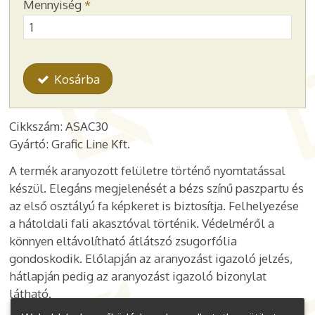
Mennyiség
*
Kosárba
Cikkszám: ASAC30
Gyártó: Grafic Line Kft.
A termék aranyozott felületre történő nyomtatással
készül. Elegáns megjelenését a bézs színű paszpartu és
az első osztályú fa képkeret is biztosítja. Felhelyezése
a hátoldali fali akasztóval történik. Védelméről a
könnyen eltávolítható átlátszó zsugorfólia
gondoskodik. Előlapján az aranyozást igazoló jelzés,
hátlapján pedig az aranyozást igazoló bizonylat
látható.