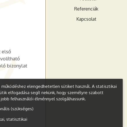
Referenciák
Kapcsolat
z első
ávolítható
oló bizonylat
működéshez elengedhetetlen sütiket használ. A statisztikai
ütik elfogadása segít nekünk, hogy személyre szabott
s jobb felhasználói élménnyel szolgálhassunk.
onális (szükséges)
kai, statisztikai