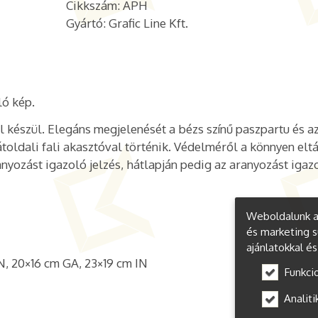
Cikkszám: APH
Gyártó: Grafic Line Kft.
ó kép.
 készül. Elegáns megjelenését a bézs színű paszpartu és a
hátoldali fali akasztóval történik. Védelméről a könnyen elt
nyozást igazoló jelzés, hátlapján pedig az aranyozást igaz
Weboldalunk a 
és marketing s
ajánlatokkal é
N, 20×16 cm GA, 23×19 cm IN
Funkci
Analiti