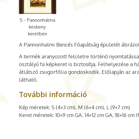
S - Pannonhalma
keskeny
keretben
A Pannonhalmi Bencés Főapátság épületét ábrázol
A termék aranyozott felületre történő nyomtatással
osztályú fa képkeret is biztosítja. Felhelyezése a 
átlátszó zsugorfólia gondoskodik. Előlapján az ara
látható.
További információ
Kép méretek: S (4×3 cm), M (6×4 cm), L (9×7 cm)
Keret méretek: 10×9 cm GA, 14×12 cm GA, 18×16 cm I