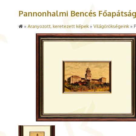
Pannonhalmi Bencés Főapátsá
»
Aranyozott, keretezett képek
»
Világörökségeink
»