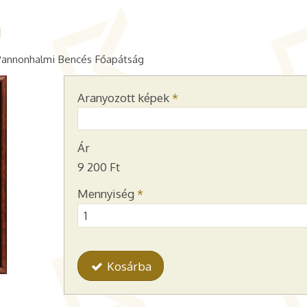
g
Pannonhalmi Bencés Főapátság
Aranyozott képek
*
Ár
9 200 Ft
Mennyiség
*
Kosárba