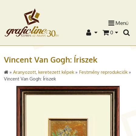
Menü
0
Vincent Van Gogh: Íriszek
»
Aranyozott, keretezett képek
»
Festmény reprodukciók
»
Vincent Van Gogh: Íriszek