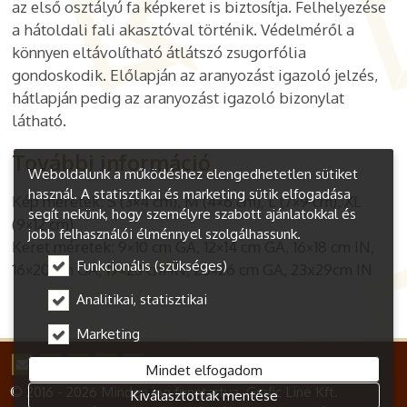
az első osztályú fa képkeret is biztosítja. Felhelyezése
a hátoldali fali akasztóval történik. Védelméről a
könnyen eltávolítható átlátszó zsugorfólia
gondoskodik. Előlapján az aranyozást igazoló jelzés,
hátlapján pedig az aranyozást igazoló bizonylat
látható.
További információ
Weboldalunk a működéshez elengedhetetlen sütiket
használ. A statisztikai és marketing sütik elfogadása
Kép méretek: S (3×4 cm), M (4×6 cm), L (7×9 cm), XL
segít nekünk, hogy személyre szabott ajánlatokkal és
(9×12 cm)
jobb felhasználói élménnyel szolgálhassunk.
Keret méretek: 9×10 cm GA, 12×14 cm GA, 16×18 cm IN,
Funkcionális (szükséges)
16×20 cm GA, 19×23 cm IN, 20×26 cm GA, 23x29cm IN
Analitikai, statisztikai
Marketing
Mindet elfogadom
© 2016 - 2026 Minden jog fenntartva. Grafic Line Kft.
Kiválasztottak mentése