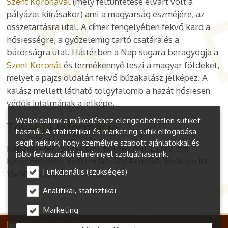
Szent Koronával
(mely feltüntetése elvárt volt a
pályázat kiírásakor) ami a magyarság eszméjére, az
összetartásra utal. A címer tengelyében fekvő kard a
hősiességre, a győzelemig tartó csatára és a
bátorságra utal. Háttérben a Nap sugara beragyogja a
Szent Koronát
és termékennyé teszi a magyar földeket,
melyet a pajzs oldalán fekvő búzakalász jelképez. A
kalász mellett látható tölgyfalomb a hazát hősiesen
védők jutalmának a jelképe.
Weboldalunk a működéshez elengedhetetlen sütiket
További információ
használ. A statisztikai és marketing sütik elfogadása
segít nekünk, hogy személyre szabott ajánlatokkal és
Kép méretek: S (3×4 cm), M (4×6 cm), L (7×9 cm)
jobb felhasználói élménnyel szolgálhassunk.
Keret méretek: 9×10 cm GA, 12×14 cm GA, 16×18 cm IN,
Funkcionális (szükséges)
16×20 cm GA, 19×23 cm IN
Analitikai, statisztikai
Marketing