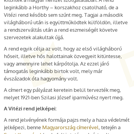
leginkább a Horthy – korszakhoz csatolható, de a
Vitézi rend később sem szűnt meg. Tagjai a második
világháború után is együttműködtek külföldön, illetve
a rendszerváltás után a rend eszmeiségét követve
szervezetek alakultak újjá.
A rend egyik célja az volt, hogy az első világháború
hőseit, illetve hős halottainak özvegyeit kitüntesse,
vagy amennyire lehet kárpótolja. Az ezzel járó
támogatás leginkább birtok volt, mely már
évszázadok óta hagyomány volt.
A címert egy pályázat keretein belül tervezték meg,
melyet 1921-ben Szilasi József iparművész nyert meg.
A Vitézi rend jelképei:
A rend jelvényének formája pajzs mely a haza védelmét
jelképezi, benne
Magyarország címerével
, tetején a