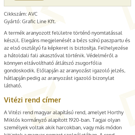
Cikkszám: AVC
Gyártó: Grafic Line Kft.
A termék aranyozott felületre történő nyomtatással
készül. Elegáns megjelenését a bézs színű paszpartu és
az első osztályú fa képkeret is biztosítja. Felhelyezése
a hátoldali fali akasztóval történik. Védelméről a
könnyen eltávolítható átlátszó zsugorfólia
gondoskodik. Előlapján az aranyozást igazoló jelzés,
hátlapján pedig az aranyozást igazoló bizonylat
látható.
Vitézi rend címer
A Vitézi rend magyar alapítású rend, amelyet Horthy
Miklós kormányzó alapított 1920-ban. Tagjai olyan
személyek voltak akik harcokban, vagy más módon
kitüntek a magyar nemzet szolgálatában. A rend