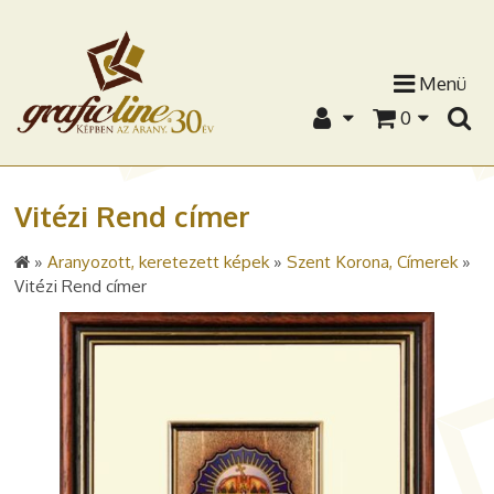
Menü
0
Vitézi Rend címer
»
Aranyozott, keretezett képek
»
Szent Korona, Címerek
»
Vitézi Rend címer