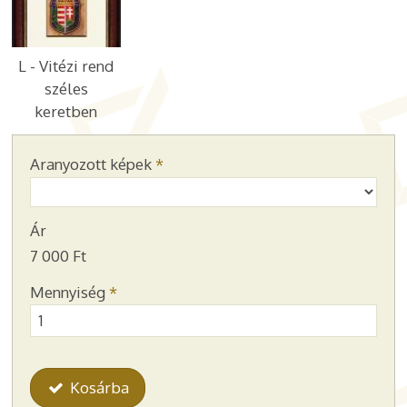
L - Vitézi rend
széles
keretben
Aranyozott képek
*
Ár
7 000 Ft
Mennyiség
*
Kosárba