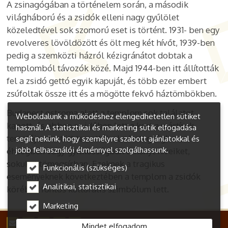
A zsinagógában a történelem során, a második
világháború és a zsidók elleni nagy gyűlölet
közeledtével sok szomorú eset is történt. 1931- ben egy
revolveres lövöldözött és ölt meg két hívőt, 1939-ben
pedig a szemközti házról kézigránátot dobtak a
templomból távozók közé. Majd 1944-ben itt állították
fel a zsidó gettó egyik kapuját, és több ezer embert
zsúfoltak össze itt és a mögötte fekvő háztömbökben.
Budapest ostroma alatt a templom sok találatot
Weboldalunk a működéshez elengedhetetlen sütiket
kapott, és ebben az időben lett a kert a mártírok
használ. A statisztikai és marketing sütik elfogadása
temetője, mert itt temették el a betegségben,
segít nekünk, hogy személyre szabott ajánlatokkal és
jobb felhasználói élménnyel szolgálhassunk.
éhségben vagy gyilkosságban elhunyt híveiket,
sokukat tömegsírban.
Ezeknek a tragikus
Funkcionális (szükséges)
eseményeknek következtében a templom a zsidók
Analitikai, statisztikai
körében fontos kulturális szimbólum lett.
Marketing
Mindet elfogadom