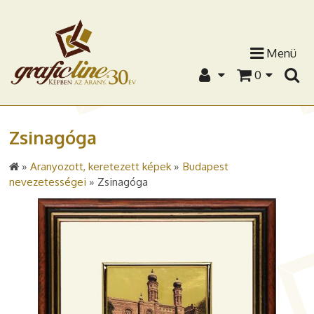
Menü
0
Zsinagóga
»
Aranyozott, keretezett képek
»
Budapest
nevezetességei
»
Zsinagóga