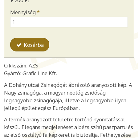
9 200 Ft
Mennyiség
*
Kosárba
Cikkszám: AZS
Gyártó: Grafic Line Kft.
A Dohány utcai Zsinagógát ábrázoló aranyozott kép. A
Nagy zsinagóga, a magyar neológ zsidóság
legnagyobb zsinagógája, illetve a legnagyobb ilyen
jellegű épület egész Európában.
A termék aranyozott felületre történő nyomtatással
készül. Elegáns megjelenését a bézs színű paszpartu és
az első osztályú fa képkeret is biztosítja. Felhelyezése