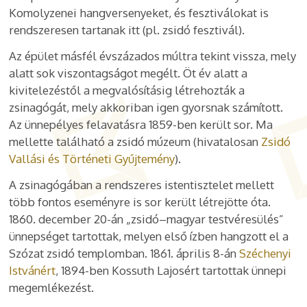
Komolyzenei hangversenyeket, és fesztiválokat is
rendszeresen tartanak itt (pl. zsidó fesztivál).
Az épület másfél évszázados múltra tekint vissza, mely
alatt sok viszontagságot megélt. Öt év alatt a
kivitelezéstől a megvalósításig létrehozták a
zsinagógát, mely akkoriban igen gyorsnak számított.
Az ünnepélyes felavatásra 1859-ben került sor. Ma
mellette található a zsidó múzeum (hivatalosan
Zsidó
Vallási és Történeti Gyűjtemény
).
A zsinagógában a rendszeres istentisztelet mellett
több fontos eseményre is sor került létrejötte óta.
1860. december 20-án „zsidó–magyar testvéresülés”
ünnepséget tartottak, melyen első ízben hangzott el a
Szózat zsidó templomban. 1861. április 8-án
Széchenyi
Istvánért
, 1894-ben Kossuth Lajosért tartottak ünnepi
megemlékezést.