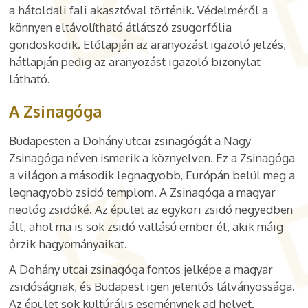
a hátoldali fali akasztóval történik. Védelméről a
könnyen eltávolítható átlátszó zsugorfólia
gondoskodik. Előlapján az aranyozást igazoló jelzés,
hátlapján pedig az aranyozást igazoló bizonylat
látható.
A Zsinagóga
Budapesten a Dohány utcai zsinagógát a Nagy
Zsinagóga néven ismerik a köznyelven. Ez a Zsinagóga
a világon a második legnagyobb, Európán belül meg a
legnagyobb zsidó templom. A Zsinagóga a magyar
neológ zsidóké. Az épület az egykori zsidó negyedben
áll, ahol ma is sok zsidó vallású ember él, akik máig
őrzik hagyományaikat.
A Dohány utcai zsinagóga fontos jelképe a magyar
zsidóságnak, és Budapest igen jelentős látványossága.
Az épület sok kultúrális eseménynek ad helyet.