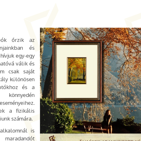
eók őrzik az
njainkban és
őhívjuk egy-egy
atóvá válik és
em csak saját
tály különösen
otókhoz és a
l könnyedén
eseményeihez.
k a fizikális
iunk számára.
alkalomnál is
s maradandót