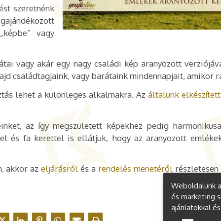
ést szeretnénk
megajándékozott
 „képbe” vagy
átai vagy akár egy nagy családi kép aranyozott verziójáva
d családtagjaink, vagy barátaink mindennapjait, amikor r
ztás lehet a különleges alkalmakra. Az
általunk elkészítet
einket, az így megszületett képekhez pedig harmonikusa
l és fa kerettel is ellátjuk, hogy az aranyozott emléke
, akkor az
eljárásról
és a
rendelés menetéről
részletesen 
Weboldalunk a 
és marketing s
ajánlatokkal é