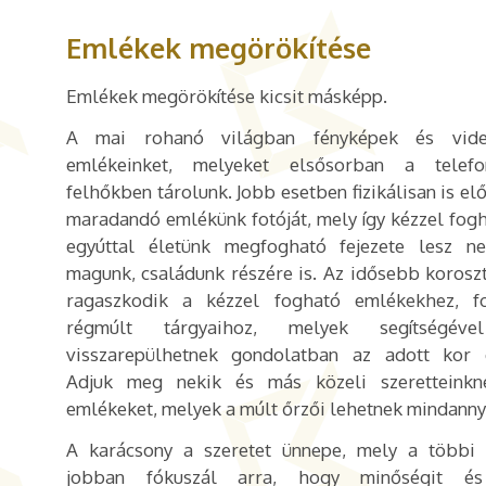
Emlékek megörökítése
Emlékek megörökítése kicsit másképp.
A mai rohanó világban fényképek és vid
emlékeinket, melyeket elsősorban a telefo
felhőkben tárolunk. Jobb esetben fizikálisan is el
maradandó emlékünk fotóját, mely így kézzel fogh
egyúttal életünk megfogható fejezete lesz n
magunk, családunk részére is. Az idősebb korosz
ragaszkodik a kézzel fogható emlékekhez, f
régmúlt tárgyaihoz, melyek segítségéve
visszarepülhetnek gondolatban az adott kor 
Adjuk meg nekik és más közeli szeretteinkne
emlékeket, melyek a múlt őrzői lehetnek mindanny
A karácsony a szeretet ünnepe, mely a többi 
jobban fókuszál arra, hogy minőségit é