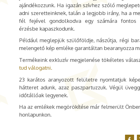
ajándékozzunk. Ha igazán szívhez szóló meglepet
adni szeretteinknek, talán a legjobb irány, ha a 
fél fejével gondolkodva egy számára fontos
érzésbe kapaszkodunk.
Például meglepjük szülőföldje, nászútja, régi bar
melengető kép emléke garantáltan bearanyozza maj
Termékeink exkluzív megjelenése tökéletes válas
tud válogatni.
23 karátos aranyozott felületre nyomtatjuk kép
hátteret adunk, azaz paszpartuzzuk. Végül üvegge
időtállóak legyenek.
Ha az emlékek megörökítése már felmerült Önben
honlapunkon.