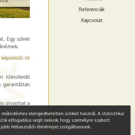
Referenciák
Kapcsolat
l. Egy szívet
ánéznek.
t képekből itt
n illeszkedő
k garantáltan
is olvashat a
működéshez elengedhetetlen sütiket használ. A statisztikai
ütik elfogadása segít nekünk, hogy személyre szabott
s jobb felhasználói élménnyel szolgálhassunk.