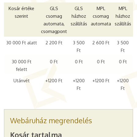
Kosár értéke
GLS
GLS
MPL
MPL
szerint
csomag
házhoz
csomag
házhoz
automata,
szállítás
automata
szállítás
csomagpont
30 000 Ft alatt
2 200 Ft
3 500
2 600 Ft
3 500
Ft
Ft
30 000 Ft
0 Ft
0 Ft
0 Ft
0 Ft
felett
Utánvét
+1200 Ft
+1200
+1200 Ft
+1200
Ft
Ft
Webáruház megrendelés
-
Kosár tartalma