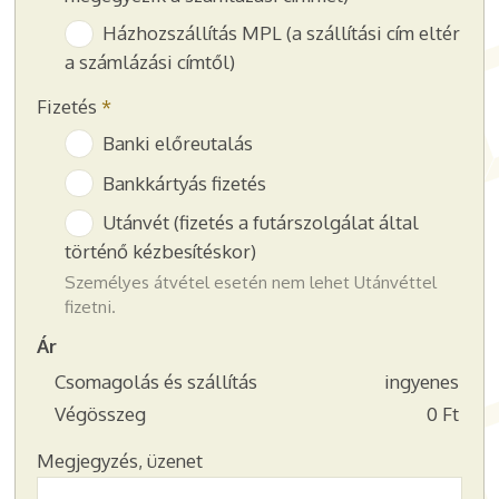
Házhozszállítás MPL (a szállítási cím eltér
a számlázási címtől)
Fizetés
*
Banki előreutalás
Bankkártyás fizetés
Utánvét (fizetés a futárszolgálat által
történő kézbesítéskor)
Személyes átvétel esetén nem lehet Utánvéttel
fizetni.
Ár
Csomagolás és szállítás
ingyenes
Végösszeg
0 Ft
Megjegyzés, üzenet