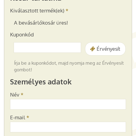
Kiválasztott termék(ek)
*
-
A bevásárlókosár üres!
Kuponkód
-
Érvényesít
-
Írja be a kuponkódot, majd nyomja meg az Érvényesít
gombot!
Személyes adatok
-
Név
*
-
-
E-mail
*